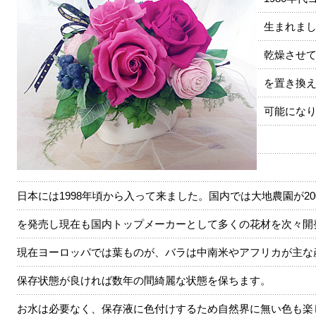
生まれま
乾燥させ
を置き換
可能にな
日本には1998年頃から入って来ました。国内では大地農園が2
を発売し現在も国内トップメーカーとして多くの花材を次々開
現在ヨーロッパでは葉ものが、バラは中南米やアフリカが主な
保存状態が良ければ数年の間綺麗な状態を保ちます。
お水は必要なく、保存液に色付けするため自然界に無い色も楽